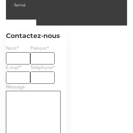
: fermé
Contactez-nous
Nom
*
Prénom
*
E-mail
*
Téléphone
*
Message