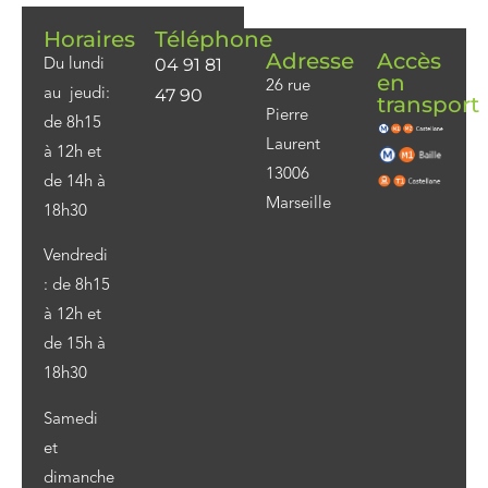
Horaires
Téléphone
Adresse
Accès
04 91 81
Du lundi
en
26 rue
47 90
au jeudi:
transport
Pierre
de 8h15
Laurent
à 12h et
13006
de 14h à
Marseille
18h30
Vendredi
: de 8h15
à 12h et
de 15h à
18h30
Samedi
et
dimanche