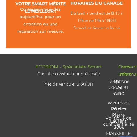
HORAIRES DU GARAGE
VOTRE SMART MÉRITE
Contactez-nous dès
LE MEILLEUR !
Du lundi à vendredi de 8h15 à
aujourd’hui pour un
12h et de 14h à 18h30
entretien ou une
Samedi et dimanche fermé
réparation sur mesure.
ECOSIOM - Spécialiste Smart
Contact
Liens
Informa
utiles
Garantie constructeur préservée
Téléphone
Plan
Prêt de véhicule GRATUIT
: 04 91 81
du
47 90
site
Addresse :
Mentions
légales
26 rue
Pierre
Politique de
Laurent
confidentialité
13006
MARSEILLE